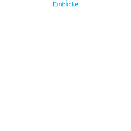
Einblicke
Luftwärmepumpe
Nutzt Außenluft als Energiequelle und liefert
effiziente Heiz und Kühlleistung – besonders attraktiv
für Sanierungen.
Mehr Infos