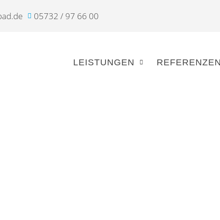
bad.de
05732 / 97 66 00
LEISTUNGEN
REFERENZE